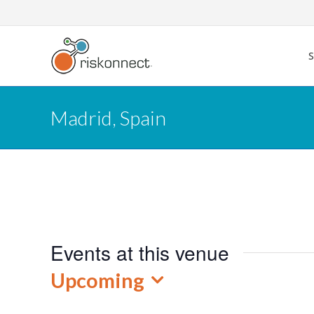
Skip
to
content
Madrid, Spain
Madrid, Spain
Events at this venue
Upcoming
Select