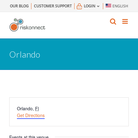
Skip
OUR BLOG
CUSTOMER SUPPORT
LOGIN
ENGLISH
to
content
Orlando
Orlando
Address
Orlando
,
Fl
Get Directions
Events at this venue