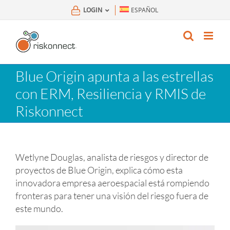
Skip
LOGIN
ESPAÑOL
to
content
Blue Origin apunta a las estrellas
con ERM, Resiliencia y RMIS de
Riskonnect
Wetlyne Douglas, analista de riesgos y director de
proyectos de Blue Origin, explica cómo esta
innovadora empresa aeroespacial está rompiendo
fronteras para tener una visión del riesgo fuera de
este mundo.