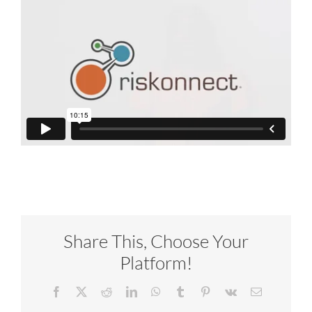
Share This, Choose Your
Platform!
Facebook
X
Reddit
LinkedIn
WhatsApp
Tumblr
Pinterest
Vk
Email