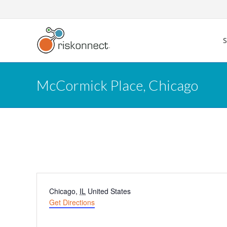
Skip
to
content
McCormick Place, Chicago
McCormick Place, C
Address
Chicago
,
IL
United States
Get Directions