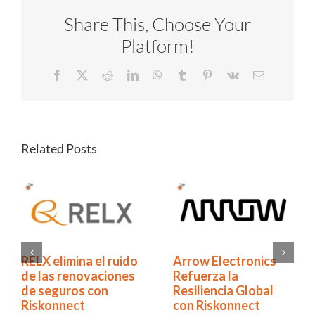
Share This, Choose Your
Platform!
Facebook
X
Reddit
LinkedIn
WhatsApp
Tumblr
Pinterest
Vk
Email
Related Posts
Explicación de 5
RELX elimina el ruido
mitos sobre la
de las renovaciones
continuidad del
de seguros con
negocio y la
Riskonnect