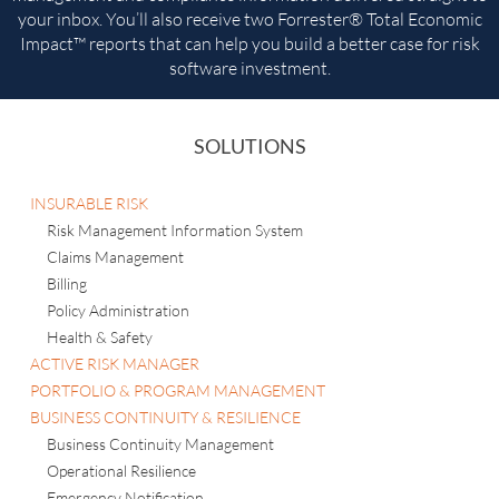
management and compliance information delivered straight to
your inbox. You’ll
also receive two Forrester® Total Economic
Impact™ reports that can help you build a better case for risk
software investment.
SOLUTIONS
INSURABLE RISK
Risk Management Information System
Claims Management
Billing
Policy Administration
Health & Safety
ACTIVE RISK MANAGER
PORTFOLIO & PROGRAM MANAGEMENT
BUSINESS CONTINUITY & RESILIENCE
Business Continuity Management
Operational Resilience