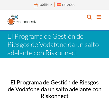
Skip
LOGIN
ESPAÑOL
to
content
El Programa de Gestión de
Riesgos de Vodafone da un salto
adelante con Riskonnect
El Programa de Gestión de Riesgos
de Vodafone da un salto adelante con
Riskonnect